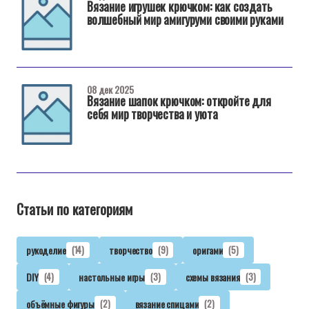
Вязание игрушек крючком: как создать
волшебный мир амигуруми своими руками
08 дек 2025
Вязание шапок крючком: откройте для
себя мир творчества и уюта
Статьи по категориям
рукоделие
(14)
творчество
(9)
оригами
(5)
DIY
(4)
настольные игры
(3)
схемы вязания
(3)
объёмные фигуры
(2)
вязание спицами
(2)