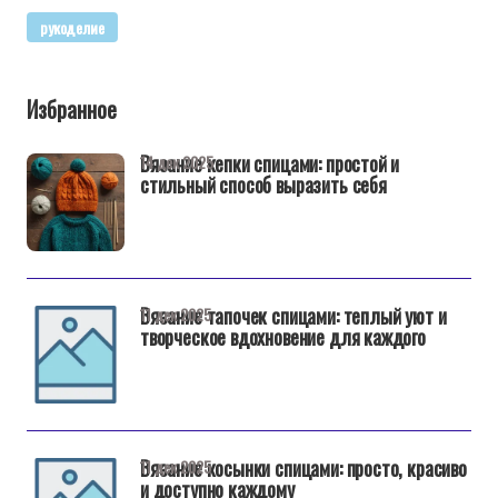
рукоделие
Избранное
Вязание кепки спицами: простой и
14 дек 2025
стильный способ выразить себя
Вязание тапочек спицами: теплый уют и
11 дек 2025
творческое вдохновение для каждого
Вязание косынки спицами: просто, красиво
11 дек 2025
и доступно каждому