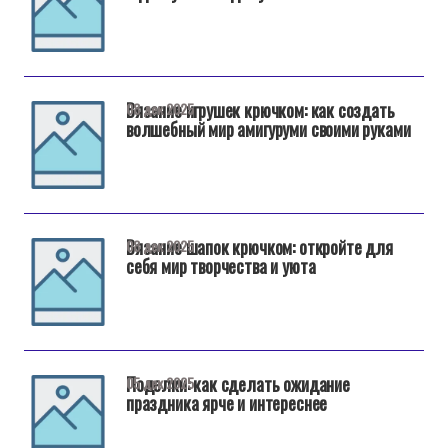
Вязание игрушек крючком: как создать
08 дек 2025
волшебный мир амигуруми своими руками
Вязание шапок крючком: откройте для
08 дек 2025
себя мир творчества и уюта
Поделки: как сделать ожидание
05 дек 2025
праздника ярче и интереснее