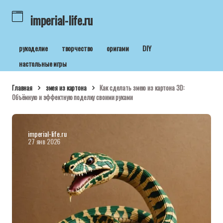
imperial-life.ru
рукоделие
творчество
оригами
DIY
настольные игры
Главная
змея из картона
Как сделать змею из картона 3D:
Объёмную и эффектную поделку своими руками
imperial-life.ru
27 янв 2026