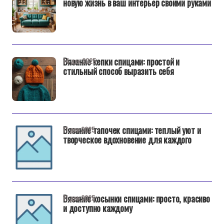
новую жизнь в ваш интерьер своими руками
Вязание кепки спицами: простой и
14 дек 2025
стильный способ выразить себя
Вязание тапочек спицами: теплый уют и
11 дек 2025
творческое вдохновение для каждого
Вязание косынки спицами: просто, красиво
11 дек 2025
и доступно каждому