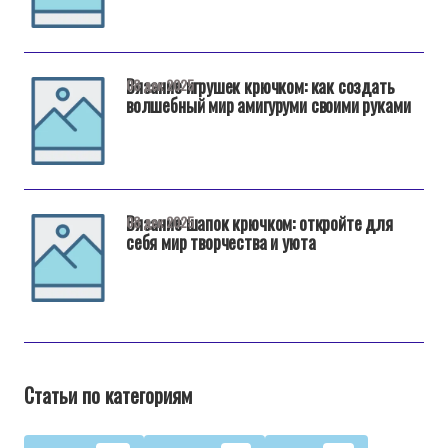
Вязание игрушек крючком: как создать
08 дек 2025
волшебный мир амигуруми своими руками
Вязание шапок крючком: откройте для
08 дек 2025
себя мир творчества и уюта
Статьи по категориям