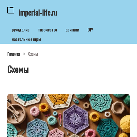
imperial-life.ru
рукоделие
творчество
оригами
DIY
настольные игры
Главная
Схемы
Схемы