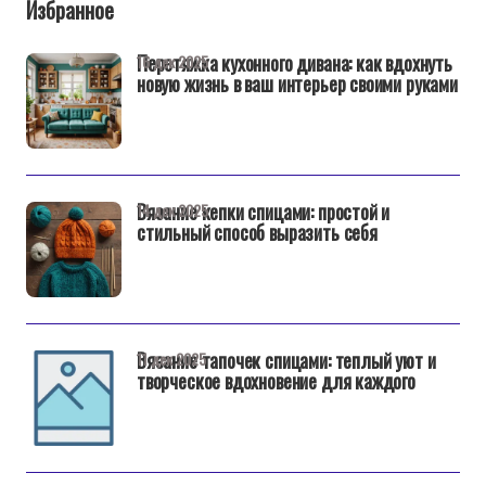
Избранное
Перетяжка кухонного дивана: как вдохнуть
16 дек 2025
новую жизнь в ваш интерьер своими руками
Вязание кепки спицами: простой и
14 дек 2025
стильный способ выразить себя
Вязание тапочек спицами: теплый уют и
11 дек 2025
творческое вдохновение для каждого