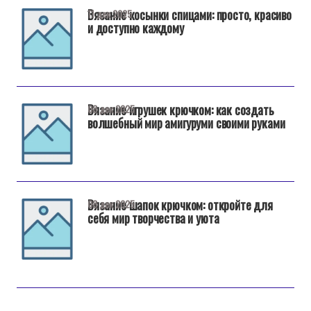
Вязание косынки спицами: просто, красиво
11 дек 2025
и доступно каждому
Вязание игрушек крючком: как создать
08 дек 2025
волшебный мир амигуруми своими руками
Вязание шапок крючком: откройте для
08 дек 2025
себя мир творчества и уюта