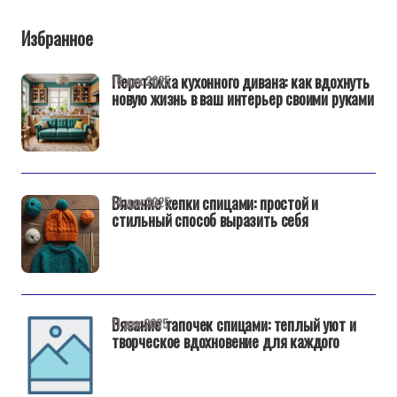
Избранное
Перетяжка кухонного дивана: как вдохнуть
16 дек 2025
новую жизнь в ваш интерьер своими руками
Вязание кепки спицами: простой и
14 дек 2025
стильный способ выразить себя
Вязание тапочек спицами: теплый уют и
11 дек 2025
творческое вдохновение для каждого