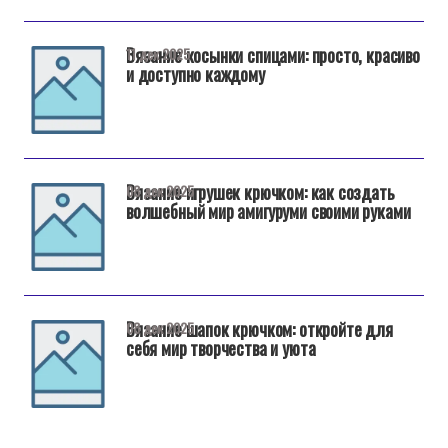
Вязание косынки спицами: просто, красиво
11 дек 2025
и доступно каждому
Вязание игрушек крючком: как создать
08 дек 2025
волшебный мир амигуруми своими руками
Вязание шапок крючком: откройте для
08 дек 2025
себя мир творчества и уюта