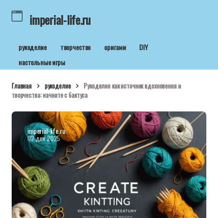
imperial-life.ru
рукоделие
творчество
оригами
DIY
настольные игры
Главная
рукоделие
Рукоделие как источник вдохновения и
творчества: начните с бактуса
imperial-life.ru
02 дек 2025