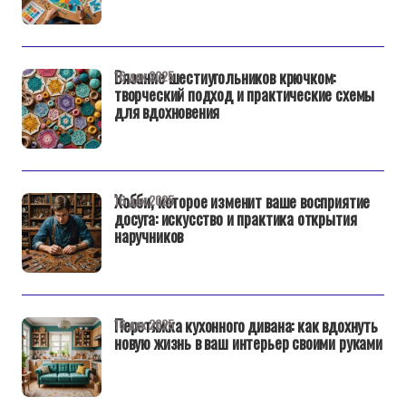
Вязание шестиугольников крючком:
16 дек 2025
творческий подход и практические схемы
для вдохновения
Хобби, которое изменит ваше восприятие
16 дек 2025
досуга: искусство и практика открытия
наручников
Перетяжка кухонного дивана: как вдохнуть
16 дек 2025
новую жизнь в ваш интерьер своими руками