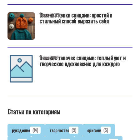
Вязание кепки спицами: простой и
14 дек 2025
стильный способ выразить себя
Вязание тапочек спицами: теплый уют и
11 дек 2025
творческое вдохновение для каждого
Статьи по категориям
рукоделие
(14)
творчество
(9)
оригами
(5)