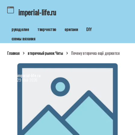
imperial-life.ru
рукоделие
творчество
оригами
DIY
схемы вязания
Главная
вторичный рынок Читы
Почему вторичка ещё держится
imperial-life.ru
29 Май 2026