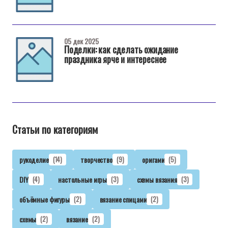
05 дек 2025
Поделки: как сделать ожидание
праздника ярче и интереснее
Статьи по категориям
рукоделие
(14)
творчество
(9)
оригами
(5)
DIY
(4)
настольные игры
(3)
схемы вязания
(3)
объёмные фигуры
(2)
вязание спицами
(2)
схемы
(2)
вязание
(2)