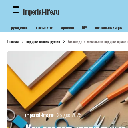
imperial-life.ru
рукоделие
творчество
оригами
DIY
настольные игры
Главная
подарки своими руками
Как создать уникальные подарки и развл
imperial-life.ru
25 дек 2025