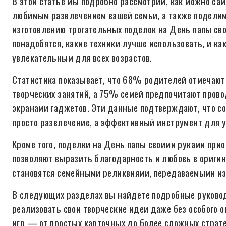
В этой статье мы подробно рассмотрим, как можно сам
любимым развлечением вашей семьи, а также поделим
изготовлению трогательных поделок на День папы сво
понадобятся, какие техники лучше использовать, и к
увлекательным для всех возрастов.
Статистика показывает, что 68% родителей отмечают
творческих занятий, а 75% семей предпочитают провод
экранами гаджетов. Эти данные подтверждают, что с
просто развлечение, а эффективный инструмент для у
Кроме того, поделки на День папы своими руками при
позволяют выразить благодарность и любовь в оригин
становятся семейными реликвиями, передаваемыми из 
В следующих разделах вы найдете подробные руковод
реализовать свои творческие идеи даже без особого 
игр — от простых карточных до более сложных страт