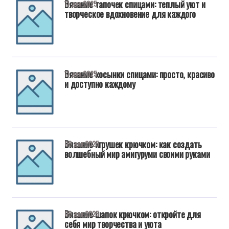
Вязание тапочек спицами: теплый уют и
11 дек 2025
творческое вдохновение для каждого
Вязание косынки спицами: просто, красиво
11 дек 2025
и доступно каждому
Вязание игрушек крючком: как создать
08 дек 2025
волшебный мир амигуруми своими руками
Вязание шапок крючком: откройте для
08 дек 2025
себя мир творчества и уюта