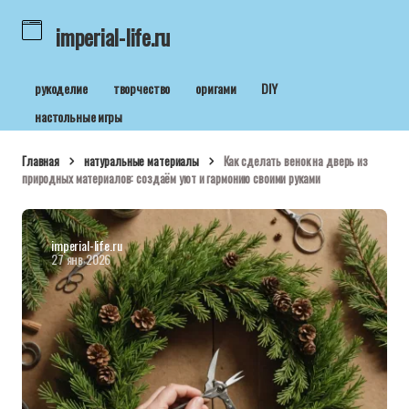
imperial-life.ru
рукоделие
творчество
оригами
DIY
настольные игры
Главная
натуральные материалы
Как сделать венок на дверь из
природных материалов: создаём уют и гармонию своими руками
imperial-life.ru
27 янв 2026