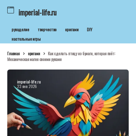
imperial-life.ru
рукоделие
творчество
оригами
DIY
настольные игры
Главная
оригами
Как сделать птицу из бумаги, которая поёт:
Механическая магия своими руками
imperial-life.ru
23 янв 2026