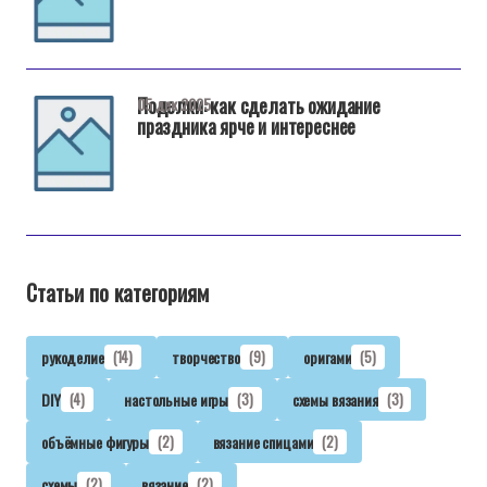
Поделки: как сделать ожидание
05 дек 2025
праздника ярче и интереснее
Статьи по категориям
рукоделие
(14)
творчество
(9)
оригами
(5)
DIY
(4)
настольные игры
(3)
схемы вязания
(3)
объёмные фигуры
(2)
вязание спицами
(2)
схемы
(2)
вязание
(2)