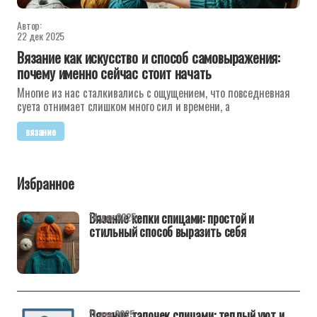
Автор:
22 дек 2025
Вязание как искусство и способ самовыражения:
почему именно сейчас стоит начать
Многие из нас сталкивались с ощущением, что повседневная
суета отнимает слишком много сил и времени, а
вязание
Избранное
Вязание кепки спицами: простой и
14 дек 2025
стильный способ выразить себя
Вязание тапочек спицами: теплый уют и
11 дек 2025