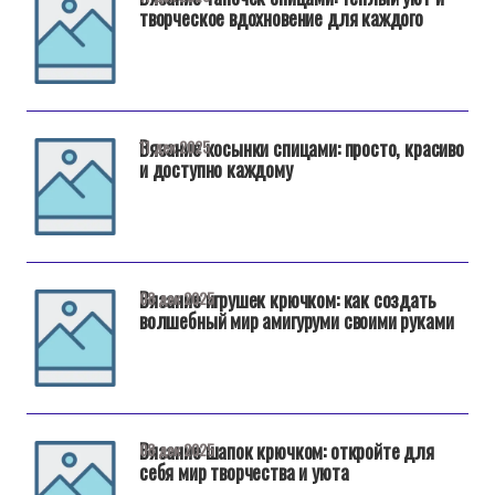
творческое вдохновение для каждого
Вязание косынки спицами: просто, красиво
11 дек 2025
и доступно каждому
Вязание игрушек крючком: как создать
08 дек 2025
волшебный мир амигуруми своими руками
Вязание шапок крючком: откройте для
08 дек 2025
себя мир творчества и уюта