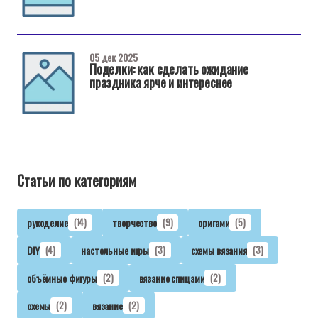
05 дек 2025
Поделки: как сделать ожидание
праздника ярче и интереснее
Статьи по категориям
рукоделие
(14)
творчество
(9)
оригами
(5)
DIY
(4)
настольные игры
(3)
схемы вязания
(3)
объёмные фигуры
(2)
вязание спицами
(2)
схемы
(2)
вязание
(2)