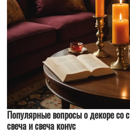
Популярные вопросы о декоре со 
свеча и свеча конус