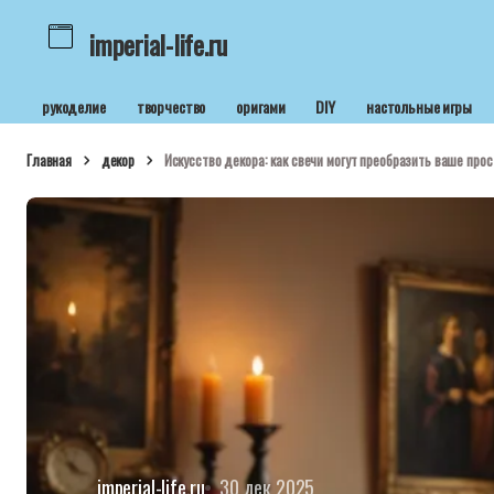
imperial-life.ru
рукоделие
творчество
оригами
DIY
настольные игры
Главная
декор
Искусство декора: как свечи могут преобразить ваше про
imperial-life.ru
30 дек 2025